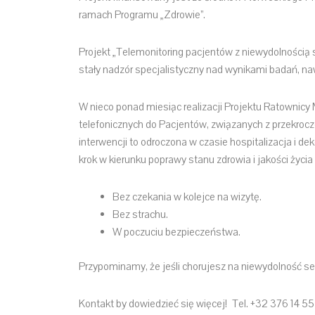
ramach Programu „Zdrowie”.
Projekt „Telemonitoring pacjentów z niewydolnością 
stały nadzór specjalistyczny nad wynikami badań, nawe
W nieco ponad miesiąc realizacji Projektu Ratowni
telefonicznych do Pacjentów, związanych z przekro
interwencji to odroczona w czasie hospitalizacja i d
krok w kierunku poprawy stanu zdrowia i jakości życ
Bez czekania w kolejce na wizytę.
Bez strachu.
W poczuciu bezpieczeństwa.
Przypominamy, że jeśli chorujesz na niewydolność s
Kontakt by dowiedzieć się więcej! Tel. +32 376 14 55