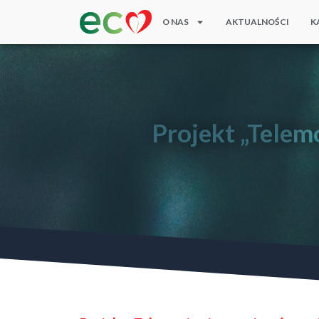
O NAS
AKTUALNOŚCI
K
Projekt „Telem