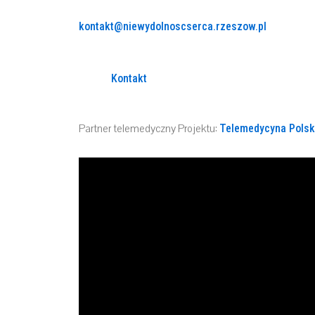
kontakt@niewydolnoscserca.rzeszow.pl
Kontakt
Partner telemedyczny Projektu:
Telemedycyna Pols