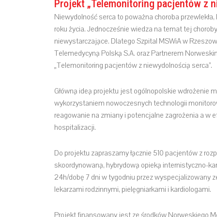
Projekt „Telemonitoring pacjentów z n
Niewydolność serca to poważna choroba przewlekła, k
roku życia. Jednocześnie wiedza na temat tej choro
niewystarczające. Dlatego Szpital MSWiA w Rzeszow
Telemedycyną Polską S.A. oraz Partnerem Norweskim T
„Telemonitoring pacjentów z niewydolnością serca”.
Główną ideą projektu jest ogólnopolskie wdrożenie m
wykorzystaniem nowoczesnych technologii monitorow
reagowanie na zmiany i potencjalne zagrożenia a w ef
hospitalizacji.
Do projektu zapraszamy łącznie 510 pacjentów z rozp
skoordynowaną, hybrydową opieką internistyczno-kar
24h/dobę 7 dni w tygodniu przez wyspecjalizowany
lekarzami rodzinnymi, pielęgniarkami i kardiologami.
Projekt finansowany jest ze środków Norweskiego 