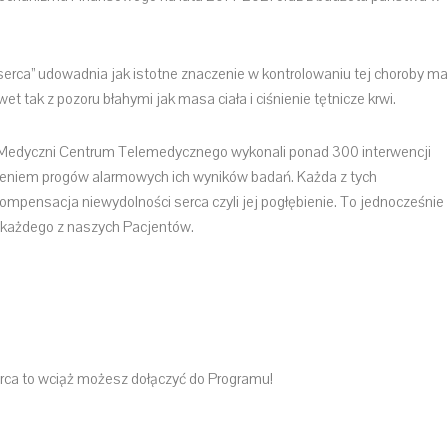
serca” udowadnia jak istotne znaczenie w kontrolowaniu tej choroby ma
t tak z pozoru błahymi jak masa ciała i ciśnienie tętnicze krwi.
cy Medyczni Centrum Telemedycznego wykonali ponad 300 interwencji
czeniem progów alarmowych ich wyników badań. Każda z tych
ekompensacja niewydolności serca czyli jej pogłębienie. To jednocześnie
ia każdego z naszych Pacjentów.
erca to wciąż możesz dołączyć do Programu!