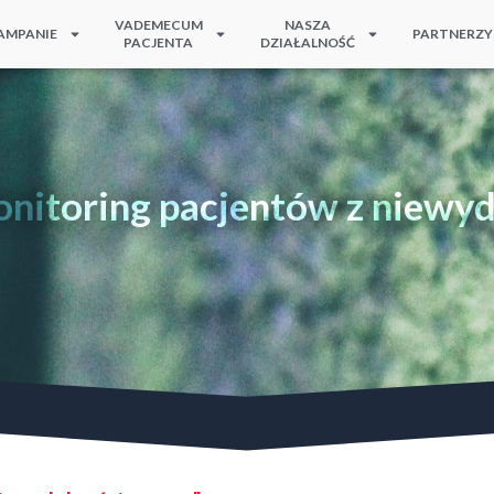
VADEMECUM
NASZA
AMPANIE
PARTNERZY
PACJENTA
DZIAŁALNOŚĆ
onitoring pacjentów z niewydo