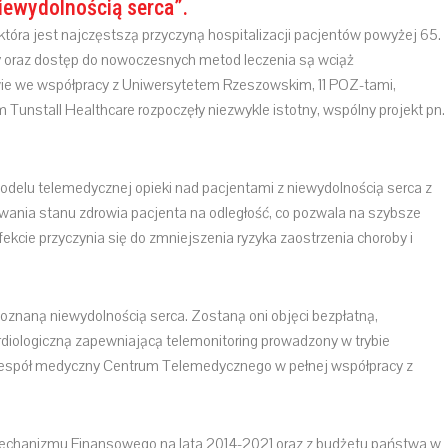
iewydolnością serca”.
tóra jest najczęstszą przyczyną hospitalizacji pacjentów powyżej 65.
by oraz dostęp do nowoczesnych metod leczenia są wciąż
ie we współpracy z Uniwersytetem Rzeszowskim, 11 POZ-tami,
unstall Healthcare rozpoczęły niezwykle istotny, wspólny projekt pn.
odelu telemedycznej opieki nad pacjentami z niewydolnością serca z
ania stanu zdrowia pacjenta na odległość, co pozwala na szybsze
ekcie przyczynia się do zmniejszenia ryzyka zaostrzenia choroby i
oznaną niewydolnością serca. Zostaną oni objęci bezpłatną,
diologiczną zapewniającą telemonitoring prowadzony w trybie
 zespół medyczny Centrum Telemedycznego w pełnej współpracy z
Mechanizmu Finansowego na lata 2014-2021 oraz z budżetu państwa w