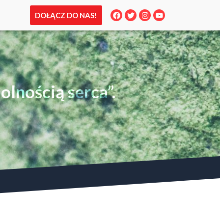
DOŁĄCZ DO NAS!
lnością serca”.